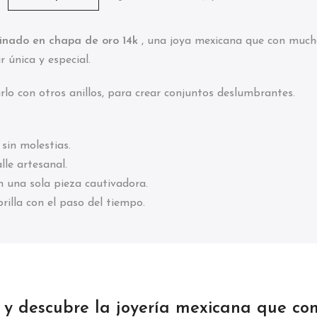
rminado en chapa de oro 14k
, una joya mexicana que con mucho 
r única y especial.
rlo con otros anillos, para crear conjuntos deslumbrantes.
sin molestias.
lle artesanal.
en una sola pieza cautivadora.
rilla con el paso del tiempo.
a y descubre la joyería mexicana que co