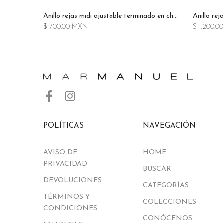
Anillo constelación largo terminado en chapa de oro de 14k
Anillo rejas midi ajustable terminado en chapa de oro de 14k
$ 700.00 MXN
$ 1,200.
POLÍTICAS
NAVEGACIÓN
AVISO DE
HOME
PRIVACIDAD
BUSCAR
DEVOLUCIONES
CATEGORÍAS
TÉRMINOS Y
COLECCIONES
CONDICIONES
CONÓCENOS