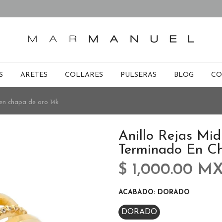
S
ARETES
COLLARES
PULSERAS
BLOG
CO
 en chapa de oro 14k
Anillo Rejas Mid
Terminado En C
$ 1,000.00 M
ACABADO:
DORADO
DORADO