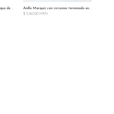
Anillo rejas largo terminado en chapa de oro de 14k
Anillo Marquiz con circonias terminado en chapa de oro de 14K
$ 2,160.00 MXN