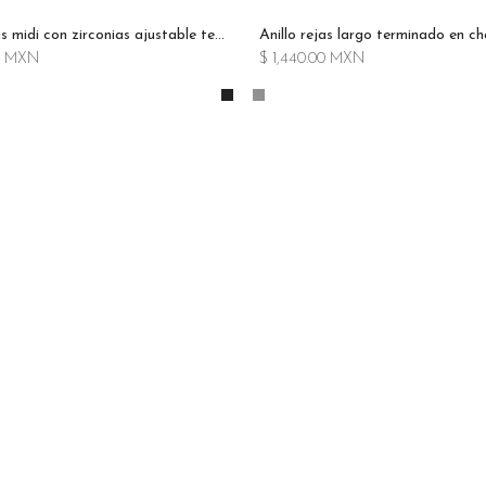
Anillo rejas midi con zirconias ajustable terminado en rodio
00 MXN
$ 1,440.00 MXN