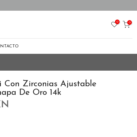
0
0
NTACTO
i Con Zirconias Ajustable
hapa De Oro 14k
XN